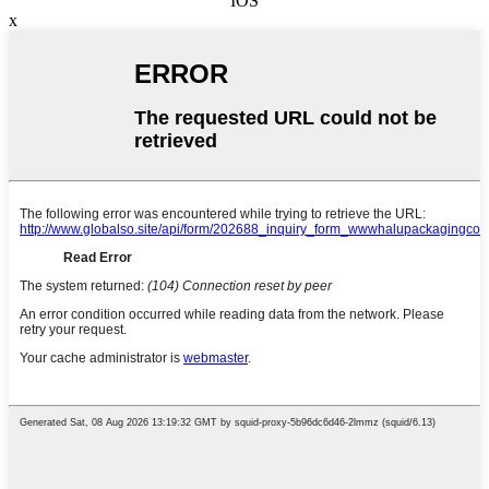
IOS
x