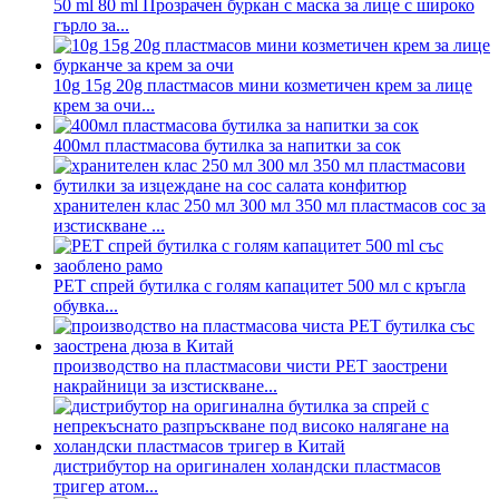
50 ml 80 ml Прозрачен буркан с маска за лице с широко
гърло за...
10g 15g 20g пластмасов мини козметичен крем за лице
крем за очи...
400мл пластмасова бутилка за напитки за сок
хранителен клас 250 мл 300 мл 350 мл пластмасов сос за
изстискване ...
PET спрей бутилка с голям капацитет 500 мл с кръгла
обувка...
производство на пластмасови чисти PET заострени
накрайници за изстискване...
дистрибутор на оригинален холандски пластмасов
тригер атом...