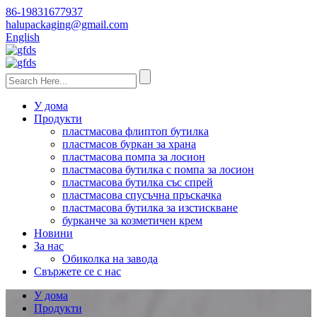
86-19831677937
halupackaging@gmail.com
English
У дома
Продукти
пластмасова флиптоп бутилка
пластмасов буркан за храна
пластмасова помпа за лосион
пластмасова бутилка с помпа за лосион
пластмасова бутилка със спрей
пластмасова спусъчна пръскачка
пластмасова бутилка за изстискване
бурканче за козметичен крем
Новини
За нас
Обиколка на завода
Свържете се с нас
У дома
Продукти