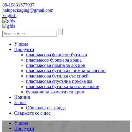
86-19831677937
halupackaging@gmail.com
English
У дома
Продукти
пластмасова флиптоп бутилка
пластмасов буркан за храна
пластмасова помпа за лосион
пластмасова бутилка с помпа за лосион
пластмасова бутилка със спрей
пластмасова спусъчна пръскачка
пластмасова бутилка за изстискване
бурканче за козметичен крем
Новини
За нас
Обиколка на завода
Свържете се с нас
У дома
Продукти