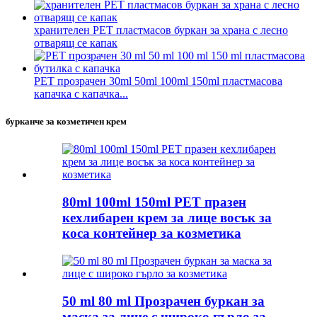
хранителен PET пластмасов буркан за храна с лесно
отварящ се капак
PET прозрачен 30ml 50ml 100ml 150ml пластмасова
капачка с капачка...
бурканче за козметичен крем
80ml 100ml 150ml PET празен
кехлибарен крем за лице восък за
коса контейнер за козметика
50 ml 80 ml Прозрачен буркан за
маска за лице с широко гърло за