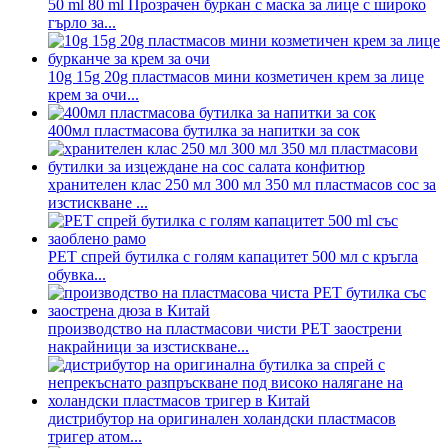
50 ml 80 ml Прозрачен буркан с маска за лице с широко
гърло за...
10g 15g 20g пластмасов мини козметичен крем за лице
крем за очи...
400мл пластмасова бутилка за напитки за сок
хранителен клас 250 мл 300 мл 350 мл пластмасов сос за
изстискване ...
PET спрей бутилка с голям капацитет 500 мл с кръгла
обувка...
производство на пластмасови чисти PET заострени
накрайници за изстискване...
дистрибутор на оригинален холандски пластмасов
тригер атом...